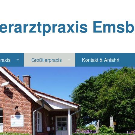
ierarztpraxis Ems
praxis
Großtierpraxis
Kontakt & Anfahrt
Katze
Bestandsbetreuung Schwein
iere
Bestandsbetreuung Rind
traschall Elektrochirurgie Narkose
Pferde
Geflügel, Tauben, Hühner