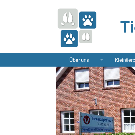
T
Über uns
Kleintier
Praxis
Hund, 
Apotheke
Heimt
Labor
Röntgen Ul
Notdienst
Jobs & Praktikum