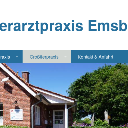
ierarztpraxis Ems
praxis
Großtierpraxis
Kontakt & Anfahrt
Katze
Bestandsbetreuung Schwein
iere
Bestandsbetreuung Rind
traschall Elektrochirurgie Narkose
Pferde
Geflügel, Tauben, Hühner