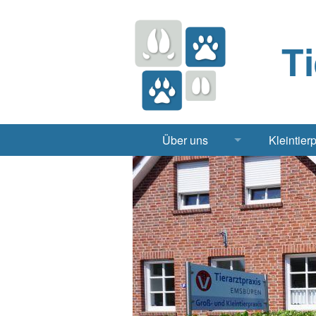
T
Über uns
Kleintier
Praxis
Hund, 
Apotheke
Heimt
Labor
Röntgen Ul
Notdienst
Jobs & Praktikum