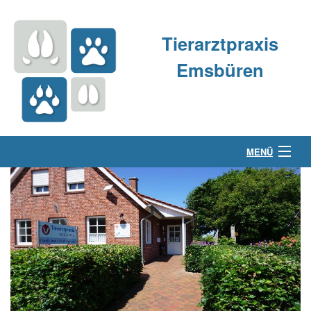
Tierarztpraxis
Emsbüren
MENÜ
Über uns
Kleintierpraxis
Großtierpraxis
Kontakt & Anfahrt