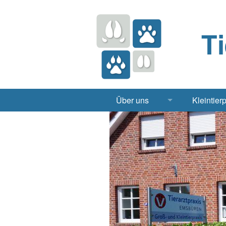
T
Über uns
Kleintier
Praxis
Hund, 
Apotheke
Heimt
Labor
Röntgen Ul
Notdienst
Jobs & Praktikum