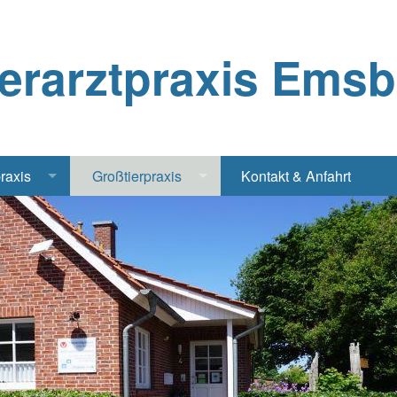
ierarztpraxis Ems
praxis
Großtierpraxis
Kontakt & Anfahrt
Katze
Bestandsbetreuung Schwein
iere
Bestandsbetreuung Rind
traschall Elektrochirurgie Narkose
Pferde
Geflügel, Tauben, Hühner