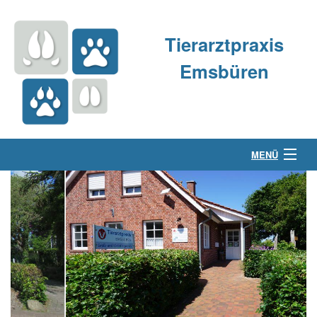
Tierarztpraxis
Emsbüren
MENÜ
Über uns
Kleintierpraxis
Großtierpraxis
Kontakt & Anfahrt