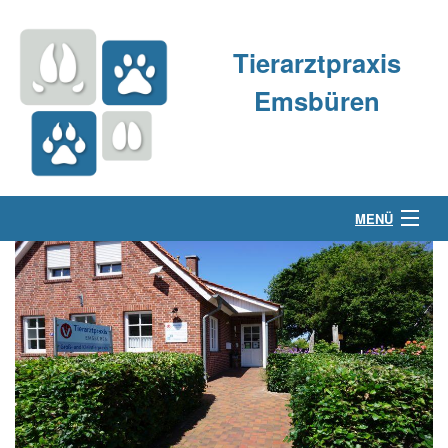
Tierarztpraxis
Emsbüren
MENÜ
Über uns
Kleintierpraxis
Großtierpraxis
Kontakt & Anfahrt