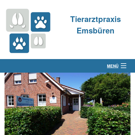
Tierarztpraxis
Emsbüren
MENÜ
Über uns
Kleintierpraxis
Großtierpraxis
Kontakt & Anfahrt