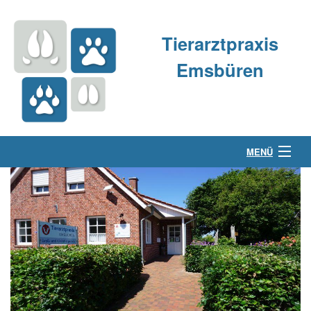
Tierarztpraxis
Emsbüren
MENÜ
Über uns
Kleintierpraxis
Großtierpraxis
Kontakt & Anfahrt