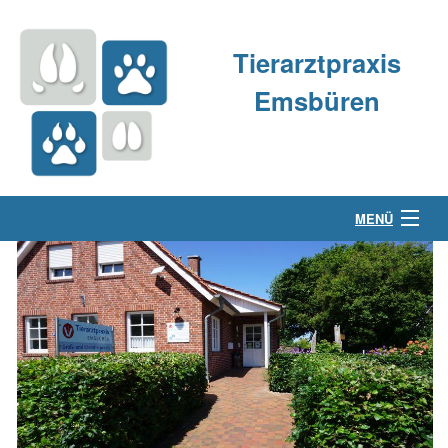
Tierarztpraxis
Emsbüren
MENÜ
Über uns
Kleintierpraxis
Großtierpraxis
Kontakt & Anfahrt