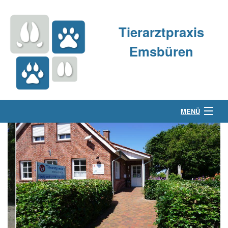
Tierarztpraxis
Emsbüren
MENÜ
Über uns
Kleintierpraxis
Großtierpraxis
Kontakt & Anfahrt