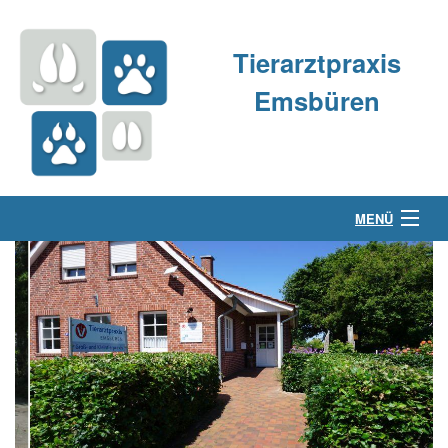
Tierarztpraxis
Emsbüren
MENÜ
Über uns
Kleintierpraxis
Großtierpraxis
Kontakt & Anfahrt