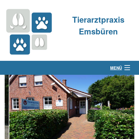
Tierarztpraxis
Emsbüren
MENÜ
Über uns
Kleintierpraxis
Großtierpraxis
Kontakt & Anfahrt