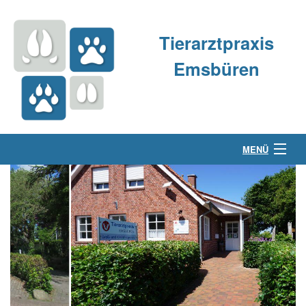
Tierarztpraxis
Emsbüren
MENÜ
Über uns
Kleintierpraxis
Großtierpraxis
Kontakt & Anfahrt