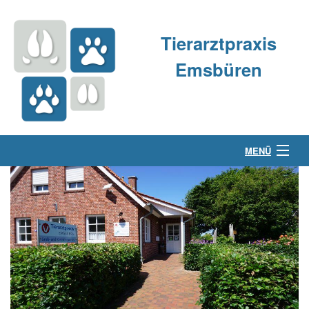
Tierarztpraxis
Emsbüren
MENÜ
Über uns
Kleintierpraxis
Großtierpraxis
Kontakt & Anfahrt