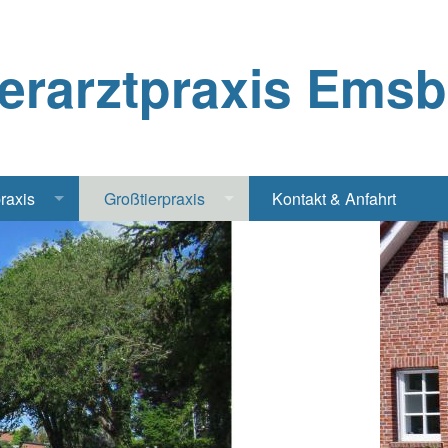
ierarztpraxis Ems
praxis
Großtierpraxis
Kontakt & Anfahrt
Katze
Bestandsbetreuung Schwein
iere
Bestandsbetreuung Rind
traschall Elektrochirurgie Narkose
Pferde
Geflügel, Tauben, Hühner