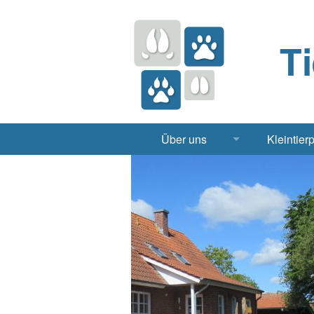
T
Über uns
Kleintier
Praxis
Hund, 
Apotheke
Heimt
Labor
Röntgen Ul
Notdienst
Jobs & Praktikum