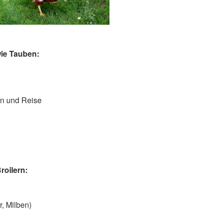
ie Tauben:
en und Reise
oilern:
, Milben)