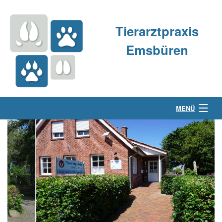
Tierarztpraxis
Emsbüren
MENÜ
Über uns
Kleintierpraxis
Großtierpraxis
Kontakt & Anfahrt