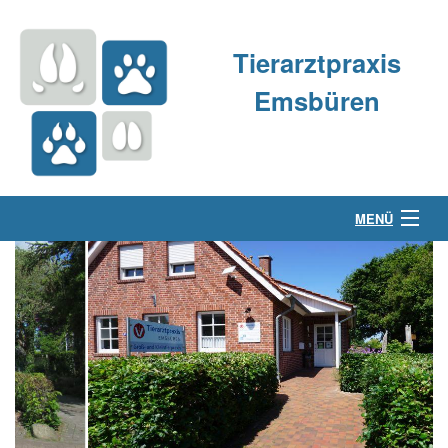
Tierarztpraxis
Emsbüren
MENÜ
Über uns
Kleintierpraxis
Großtierpraxis
Kontakt & Anfahrt