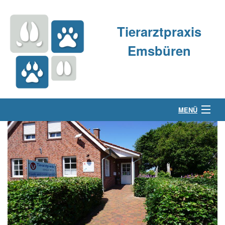
Tierarztpraxis
Emsbüren
MENÜ
Über uns
Kleintierpraxis
Großtierpraxis
Kontakt & Anfahrt