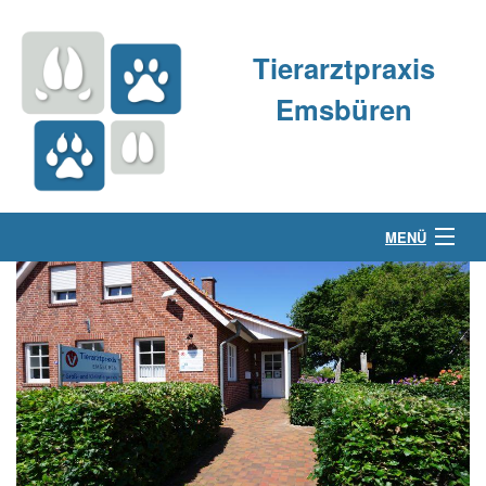
Tierarztpraxis
Emsbüren
MENÜ
Über uns
Kleintierpraxis
Großtierpraxis
Kontakt & Anfahrt