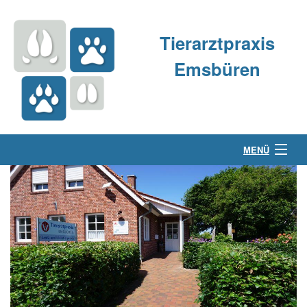
Tierarztpraxis
Emsbüren
MENÜ
Über uns
Kleintierpraxis
Großtierpraxis
Kontakt & Anfahrt