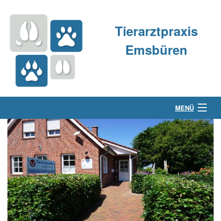
Tierarztpraxis
Emsbüren
MENÜ
Über uns
Kleintierpraxis
Großtierpraxis
Kontakt & Anfahrt