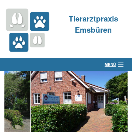
Tierarztpraxis
Emsbüren
MENÜ
Über uns
Kleintierpraxis
Großtierpraxis
Kontakt & Anfahrt