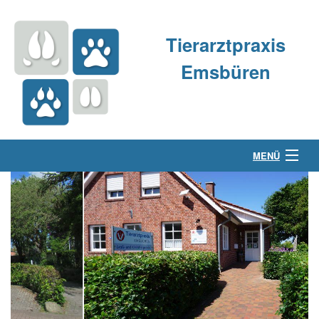
Tierarztpraxis
Emsbüren
MENÜ
Über uns
Kleintierpraxis
Großtierpraxis
Kontakt & Anfahrt