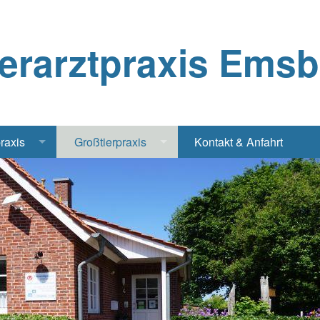
ierarztpraxis Ems
praxis
Großtierpraxis
Kontakt & Anfahrt
Katze
Bestandsbetreuung Schwein
iere
Bestandsbetreuung Rind
traschall Elektrochirurgie Narkose
Pferde
Geflügel, Tauben, Hühner