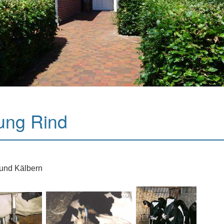
ung Rind
 und Kälbern