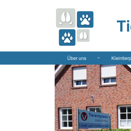
T
Über uns
Kleintier
Praxis
Hund, 
Apotheke
Heimt
Labor
Röntgen Ul
Notdienst
Jobs & Praktikum