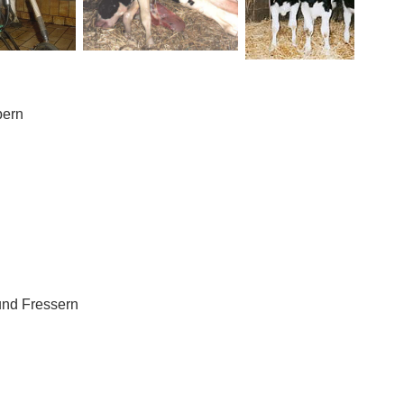
bern
und Fressern