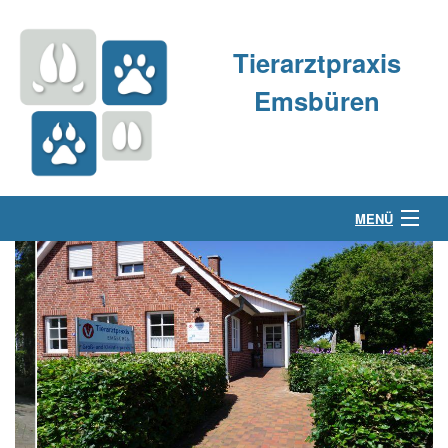
Tierarztpraxis
Emsbüren
MENÜ
Über uns
Kleintierpraxis
Großtierpraxis
Kontakt & Anfahrt