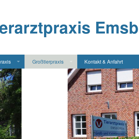
ierarztpraxis Ems
praxis
Großtierpraxis
Kontakt & Anfahrt
Katze
Bestandsbetreuung Schwein
iere
Bestandsbetreuung Rind
traschall Elektrochirurgie Narkose
Pferde
Geflügel, Tauben, Hühner