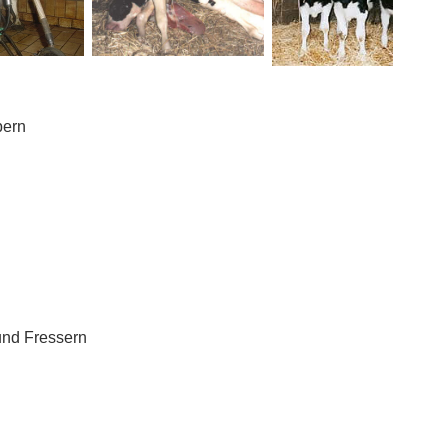
bern
und Fressern