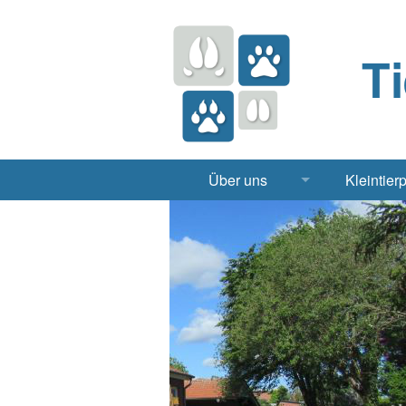
T
Über uns
Kleintier
Praxis
Hund, 
Apotheke
Heimt
Labor
Röntgen Ul
Notdienst
Jobs & Praktikum