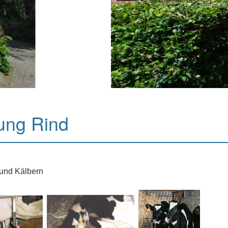
ung Rind
 und Kälbern