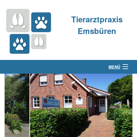
Tierarztpraxis
Emsbüren
MENÜ
Über uns
Kleintierpraxis
Großtierpraxis
Kontakt & Anfahrt