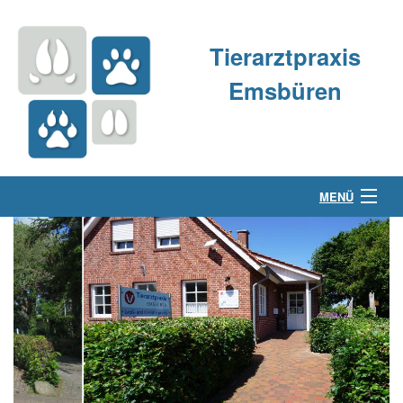
Tierarztpraxis
Emsbüren
MENÜ
Über uns
Kleintierpraxis
Großtierpraxis
Kontakt & Anfahrt