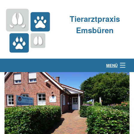
Tierarztpraxis
Emsbüren
MENÜ
Über uns
Kleintierpraxis
Großtierpraxis
Kontakt & Anfahrt