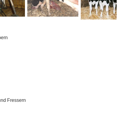
bern
und Fressern