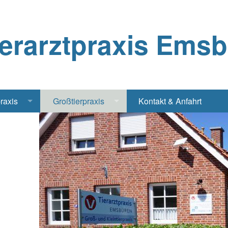
ierarztpraxis Ems
praxis
Großtierpraxis
Kontakt & Anfahrt
Katze
Bestandsbetreuung Schwein
iere
Bestandsbetreuung Rind
traschall Elektrochirurgie Narkose
Pferde
Geflügel, Tauben, Hühner