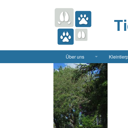
T
Über uns
Kleintier
Praxis
Hund, 
Apotheke
Heimt
Labor
Röntgen Ul
Notdienst
Jobs & Praktikum