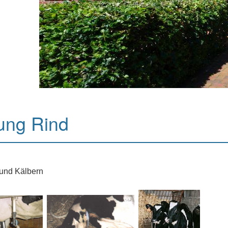
ung Rind
 und Kälbern