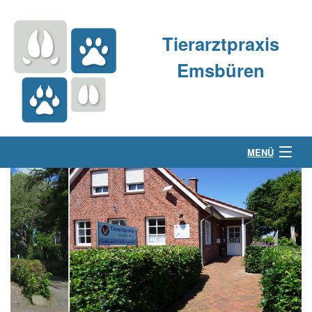
Tierarztpraxis
Emsbüren
MENÜ
Über uns
Kleintierpraxis
Großtierpraxis
Kontakt & Anfahrt