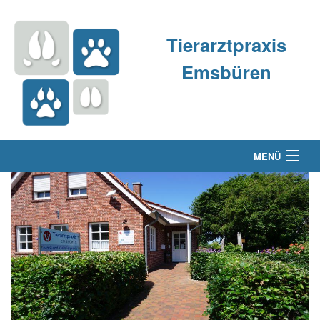
Tierarztpraxis
Emsbüren
MENÜ
Über uns
Kleintierpraxis
Großtierpraxis
Kontakt & Anfahrt