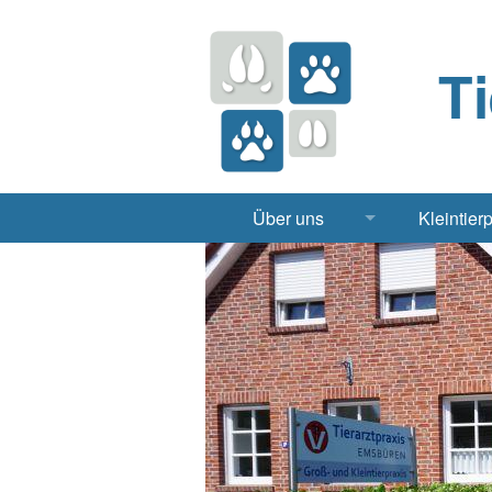
T
Über uns
Kleintier
Praxis
Hund, 
Apotheke
Heimt
Labor
Röntgen Ul
Notdienst
Jobs & Praktikum