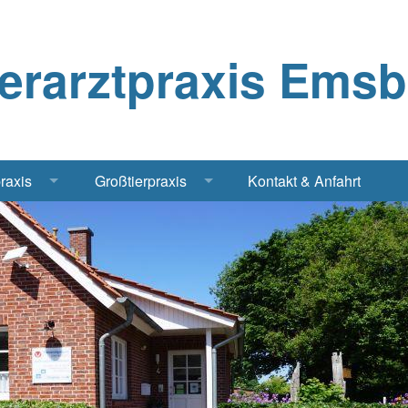
ierarztpraxis Ems
praxis
Großtierpraxis
Kontakt & Anfahrt
Katze
Bestandsbetreuung Schwein
iere
Bestandsbetreuung Rind
traschall Elektrochirurgie Narkose
Pferde
Geflügel, Tauben, Hühner