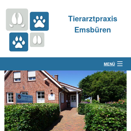
Tierarztpraxis
Emsbüren
MENÜ
Über uns
Kleintierpraxis
Großtierpraxis
Kontakt & Anfahrt