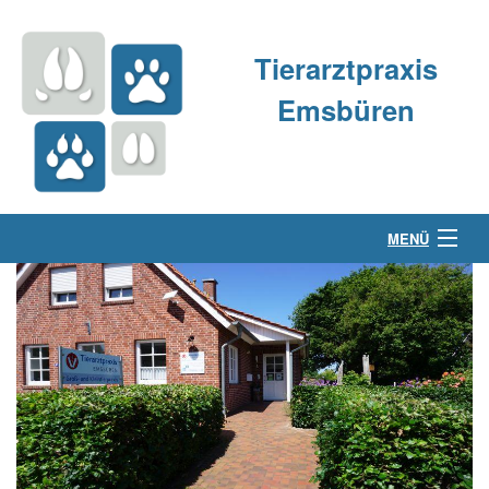
Tierarztpraxis
Emsbüren
MENÜ
Über uns
Kleintierpraxis
Großtierpraxis
Kontakt & Anfahrt