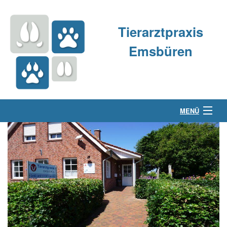
Tierarztpraxis
Emsbüren
MENÜ
Über uns
Kleintierpraxis
Großtierpraxis
Kontakt & Anfahrt