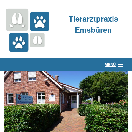
Tierarztpraxis
Emsbüren
MENÜ
Über uns
Kleintierpraxis
Großtierpraxis
Kontakt & Anfahrt