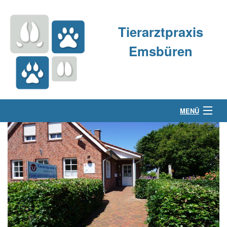
Tierarztpraxis
Emsbüren
MENÜ
Über uns
Kleintierpraxis
Großtierpraxis
Kontakt & Anfahrt