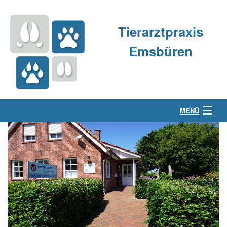
Tierarztpraxis
Emsbüren
MENÜ
Über uns
Kleintierpraxis
Großtierpraxis
Kontakt & Anfahrt