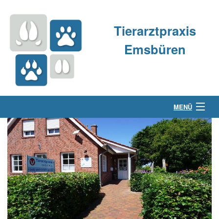
Tierarztpraxis
Emsbüren
MENÜ
Über uns
Kleintierpraxis
Großtierpraxis
Kontakt & Anfahrt